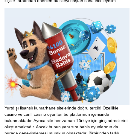
kişiler tarafından önerilen bu siteyi baştan sona inceleyelim.
Yurtdışı lisanslı kumarhane sitelerinde doğru tercih! Özellikle
casino ve canlı casino oyunları bu platformun içerisinde
bulunmaktadır. Ayrıca site her zaman Türkiye için giriş adreslerini
oluşturmaktadır. Ancak bunun yanı sıra bahis oyunlarının da
burada deneyimlemesi mümkün olmaktadır. Birbirinden farklı