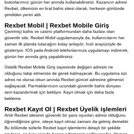
butonlarımızı günün her anında kullanabilirsiniz. Kazancın adresi
Rexbet, ülkemizin en kral bahis sitesi olarak, herkesin gönlünde
şimdiden yerini aldı.
Rexbet Mobil | Rexbet Mobile Giriş
Çevrimiçi bahis ve casino platformundan daha fazlası olan
güvenilir site, Rexbet Mobil uygulamasıyla da, kullanıcılarını her
zaman ilk planda tutacağını kolay anlaşılır, hızlı arayüzüyle de
gösteriyor. IOS yada Android telefonlarınıza uygulamayı indirerek,
günün her anında giriş yapabilirsiniz.
Üstelik Rexbet Mobile Giriş sayesinde değişen adresin ne
olduğunu takip etmenize de gerek kalmayacak. Bu uygulama sizi
adres ne olursa olsun anında Rexbet güncel adresine gitmenizi
sağlayacak. Parmaklarınızın ucundaki güvenilir bahis dünyası
seni kazandırmak için bekliyor. Kayıt olmak için daha fazla
bekleme.
Rexbet Kayıt Ol | Rexbet Üyelik işlemleri
Artık Rexbet sitesinin güvenilir bir şans oyunları adresi olduğunu
öğrendiğinize göre, siteye kayıt olmaz zamanı da gelmiş demektir.
Bu bölümde sizlerle Rexbet kayıt işlemlerini detaylı bir şekilde