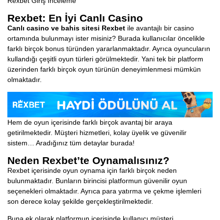
Rexbet Giriş İnceleme
Rexbet: En İyi Canlı Casino
Canlı casino ve bahis sitesi Rexbet
ile avantajlı bir casino
ortamında bulunmayı ister misiniz? Burada kullanıcılar öncelikle
farklı birçok bonus türünden yararlanmaktadır. Ayrıca oyuncuların
kullandığı çeşitli oyun türleri görülmektedir. Yani tek bir platform
üzerinden farklı birçok oyun türünün deneyimlenmesi mümkün
olmaktadır.
Hem de oyun içerisinde farklı birçok avantaj bir araya
getirilmektedir. Müşteri hizmetleri, kolay üyelik ve güvenilir
sistem… Aradığınız tüm detaylar burada!
Neden Rexbet’te Oynamalısınız?
Rexbet içerisinde oyun oynama için farklı birçok neden
bulunmaktadır. Bunların birincisi platformun güvenilir oyun
seçenekleri olmaktadır. Ayrıca para yatırma ve çekme işlemleri
son derece kolay şekilde gerçekleştirilmektedir.
Buna ek olarak platformun içerisinde kullanıcı müşteri