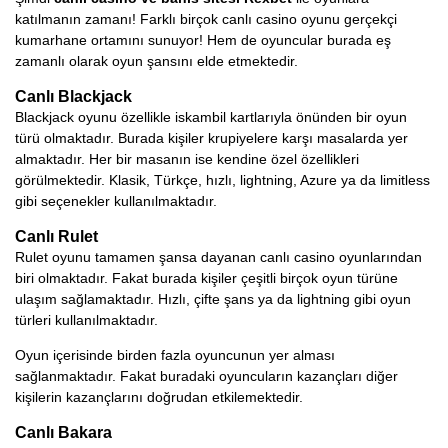
katılmanın zamanı! Farklı birçok canlı casino oyunu gerçekçi
kumarhane ortamını sunuyor! Hem de oyuncular burada eş
zamanlı olarak oyun şansını elde etmektedir.
Canlı Blackjack
Blackjack oyunu özellikle iskambil kartlarıyla önünden bir oyun
türü olmaktadır. Burada kişiler krupiyelere karşı masalarda yer
almaktadır. Her bir masanın ise kendine özel özellikleri
görülmektedir. Klasik, Türkçe, hızlı, lightning, Azure ya da limitless
gibi seçenekler kullanılmaktadır.
Canlı Rulet
Rulet oyunu tamamen şansa dayanan canlı casino oyunlarından
biri olmaktadır. Fakat burada kişiler çeşitli birçok oyun türüne
ulaşım sağlamaktadır. Hızlı, çifte şans ya da lightning gibi oyun
türleri kullanılmaktadır.
Oyun içerisinde birden fazla oyuncunun yer alması
sağlanmaktadır. Fakat buradaki oyuncuların kazançları diğer
kişilerin kazançlarını doğrudan etkilemektedir.
Canlı Bakara