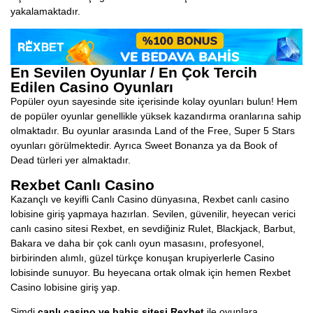
yakalamaktadır.
En Sevilen Oyunlar / En Çok Tercih
Edilen Casino Oyunları
Popüler oyun sayesinde site içerisinde kolay oyunları bulun! Hem
de popüler oyunlar genellikle yüksek kazandırma oranlarına sahip
olmaktadır. Bu oyunlar arasında Land of the Free, Super 5 Stars
oyunları görülmektedir. Ayrıca Sweet Bonanza ya da Book of
Dead türleri yer almaktadır.
Rexbet Canlı Casino
Kazançlı ve keyifli Canlı Casino dünyasına, Rexbet canlı casino
lobisine giriş yapmaya hazırlan. Sevilen, güvenilir, heyecan verici
canlı casino sitesi Rexbet, en sevdiğiniz Rulet, Blackjack, Barbut,
Bakara ve daha bir çok canlı oyun masasını, profesyonel,
birbirinden alımlı, güzel türkçe konuşan krupiyerlerle Casino
lobisinde sunuyor. Bu heyecana ortak olmak için hemen Rexbet
Casino lobisine giriş yap.
Şimdi
canlı casino ve bahis sitesi Rexbet
ile oyunlara