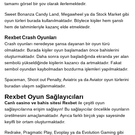
tamamı görsel bir şov olarak ilerlemektedir.
Sweet Bonanza Candy Land, Megawheel ya da Stock Market gibi
oyun türleri burada kullanılmaktadır. Böylece kişiler hem şanslı
hem de tahminleriyle kazanç elde etmektedir.
Rexbet Crash Oyunları
Crash oyunları neredeyse şansa dayanan bir oyun türü
olmaktadır. Burada kişiler oyun başlamadan önce bahislerini
oluşturmaktadır. Daha sonra oyun başladığında ekranda yer alan
sembolü yükseldiğinde kişilerin kazancı da artmaktadır. Fakat
sembol oyundan kaybolmadan bozdurma işlemleri yapılmaktadır.
Spaceman, Shoot out Penalty, Aviatrix ya da Aviator oyun türlerini
buradan ulaşım sağlanmaktadır.
Rexbet Oyun Sağlayıcıları
Canlı casino ve bahis sitesi Rexbet
ile çeşitli oyun
sağlayıcılarına erişim sağlayın! Bu sağlayıcılar öncelikle oyunların
üretilmesini amaçlamaktadır. Ayrıca farklı birçok yapı sayesinde
keyifli bir ortam oluşturmaktadır.
Redrake, Pragmatic Play, Evoplay ya da Evolution Gaming gibi