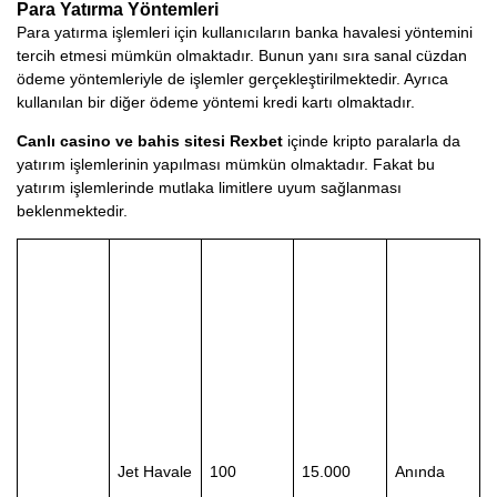
Para Yatırma Yöntemleri
Para yatırma işlemleri için kullanıcıların banka havalesi yöntemini
tercih etmesi mümkün olmaktadır. Bunun yanı sıra sanal cüzdan
ödeme yöntemleriyle de işlemler gerçekleştirilmektedir. Ayrıca
kullanılan bir diğer ödeme yöntemi kredi kartı olmaktadır.
Canlı casino ve bahis sitesi Rexbet
içinde kripto paralarla da
yatırım işlemlerinin yapılması mümkün olmaktadır. Fakat bu
yatırım işlemlerinde mutlaka limitlere uyum sağlanması
beklenmektedir.
Jet Havale
100
15.000
Anında