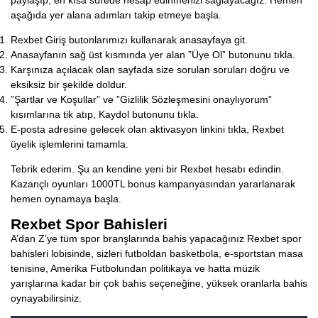
paylaşıp, en kısa sürede hesap edinmenizi sağlayacağız. Hemen
aşağıda yer alana adımları takip etmeye başla.
Rexbet Giriş butonlarımızı kullanarak anasayfaya git.
Anasayfanın sağ üst kısmında yer alan ”Üye Ol” butonunu tıkla.
Karşınıza açılacak olan sayfada size sorulan soruları doğru ve
eksiksiz bir şekilde doldur.
”Şartlar ve Koşullar” ve ”Gizlilik Sözleşmesini onaylıyorum”
kısımlarına tik atıp, Kaydol butonunu tıkla.
E-posta adresine gelecek olan aktivasyon linkini tıkla, Rexbet
üyelik işlemlerini tamamla.
Tebrik ederim. Şu an kendine yeni bir Rexbet hesabı edindin.
Kazançlı oyunları 1000TL bonus kampanyasından yararlanarak
hemen oynamaya başla.
Rexbet Spor Bahisleri
A’dan Z’ye tüm spor branşlarında bahis yapacağınız Rexbet spor
bahisleri lobisinde, sizleri futboldan basketbola, e-sportstan masa
tenisine, Amerika Futbolundan politikaya ve hatta müzik
yarışlarına kadar bir çok bahis seçeneğine, yüksek oranlarla bahis
oynayabilirsiniz.