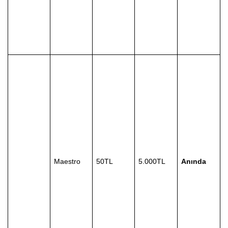
Maestro
50TL
5.000TL
Anında