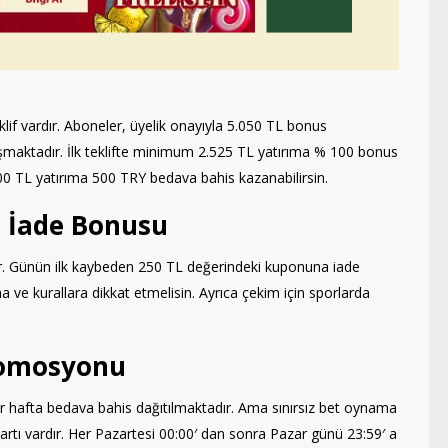
teklif vardır. Aboneler, üyelik onayıyla 5.050 TL bonus
uşmaktadır. İlk teklifte minimum 2.525 TL yatırıma % 100 bonus
 500 TL yatırıma 500 TRY bedava bahis kazanabilirsin.
 İade Bonusu
ır. Günün ilk kaybeden 250 TL değerindeki kuponuna iade
 ve kurallara dikkat etmelisin. Ayrıca çekim için sporlarda
romosyonu
r hafta bedava bahis dağıtılmaktadır. Ama sınırsız bet oynama
tı vardır. Her Pazartesi 00:00′ dan sonra Pazar günü 23:59′ a