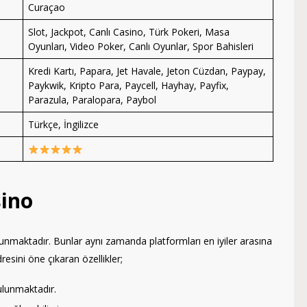
Curaçao
Slot, Jackpot, Canlı Casino, Türk Pokeri, Masa
Oyunları, Video Poker, Canlı Oyunlar, Spor Bahisleri
Kredi Kartı, Papara, Jet Havale, Jeton Cüzdan, Paypay,
Paykwik, Kripto Para, Paycell, Hayhay, Payfix,
Parazula, Paralopara, Paybol
Türkçe, İngilizce
sino
 bulunmaktadır. Bunlar aynı zamanda platformları en iyiler arasına
resini öne çıkaran özellikler;
ulunmaktadır.