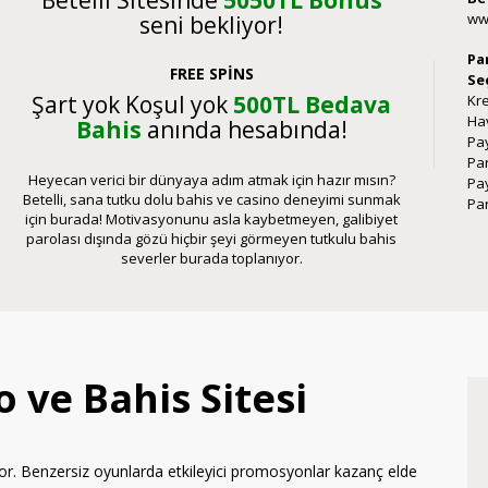
Betelli Sitesinde
5050TL Bonus
ww
seni bekliyor!
Pa
FREE SPINS
Se
Şart yok Koşul yok
500TL Bedava
Kre
Hav
Bahis
anında hesabında!
Pay
Par
Heyecan verici bir dünyaya adım atmak için hazır mısın?
Pay
Betelli, sana tutku dolu bahis ve casino deneyimi sunmak
Pa
için burada! Motivasyonunu asla kaybetmeyen, galibiyet
parolası dışında gözü hiçbir şeyi görmeyen tutkulu bahis
severler burada toplanıyor.
o ve Bahis Sitesi
ıyor. Benzersiz oyunlarda etkileyici promosyonlar kazanç elde