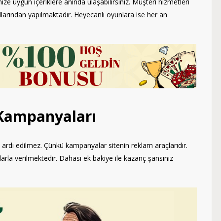
e uygun içeriklere anında ulaşabilirsiniz. Müşteri hizmetleri
larından yapılmaktadır. Heyecanlı oyunlara ise her an
 Kampanyaları
ardı edilmez. Çünkü kampanyalar sitenin reklam araçlarıdır.
slarla verilmektedir. Dahası ek bakiye ile kazanç şansınız