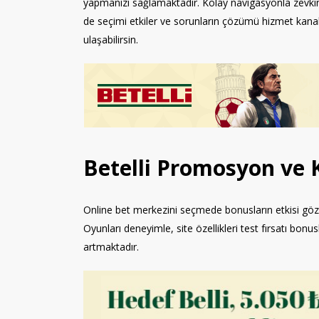
yapmanızı sağlamaktadır. Kolay navigasyonla zevkiniz
de seçimi etkiler ve sorunların çözümü hizmet kanal
ulaşabilirsin.
Betelli Promosyon ve
Online bet merkezini seçmede bonusların etkisi göz 
Oyunları deneyimle, site özellikleri test fırsatı bonu
artmaktadır.