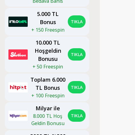
Bedava Bahis
5.000 TL
Bonus
TIKLA
+ 150 Freespin
10.000 TL
Hoşgeldin
TIKLA
Bonusu
+ 50 Freespin
Toplam 6.000
TL Bonus
TIKLA
+ 100 Freespin
Milyar ile
8.000 TL Hoş
TIKLA
Geldin Bonusu