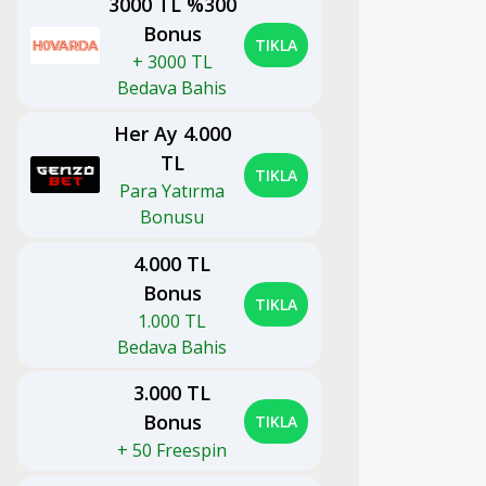
3000 TL %300
Bonus
TIKLA
+ 3000 TL
Bedava Bahis
Her Ay 4.000
TL
TIKLA
Para Yatırma
Bonusu
4.000 TL
Bonus
TIKLA
1.000 TL
Bedava Bahis
3.000 TL
Bonus
TIKLA
+ 50 Freespin